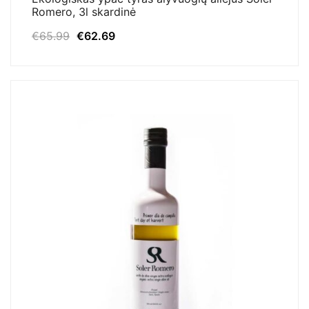
Romero, 3l skardinė
Original
Current
€
65.99
€
62.69
price
price
was:
is:
€65.99.
€62.69.