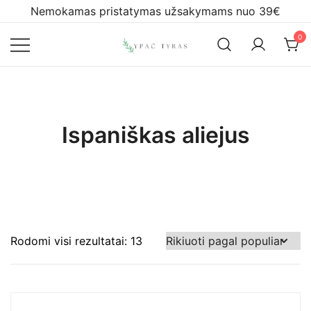
Skip
Nemokamas pristatymas užsakymams nuo 39€
to
0
content
Ypač tyras
Ispaniškas aliejus
Rūšiuojama
Rodomi visi rezultatai: 13
pagal
populiarumą