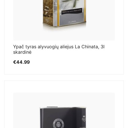
Ypač tyras alyvuogių aliejus La Chinata, 3l
skardinė
€
44.99