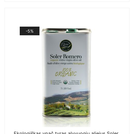
-5%
Ekologiškas ypač tyras alyvuogių aliejus Soler