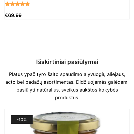
Įvertinimas:
16
€
69.99
4.81
iš 5
(viso
įvertinimų:
)
Išskirtiniai pasiūlymai
Platus ypač tyro šalto spaudimo alyvuogių aliejaus,
acto bei padažų asortimentas. Didžiuojamės galėdami
pasiūlyti natūralius, sveikus aukštos kokybės
produktus.
-10%