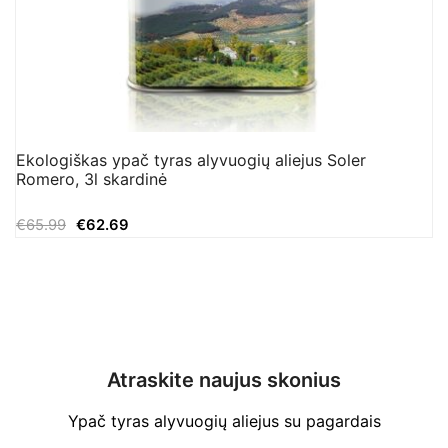
Ekologiškas ypač tyras alyvuogių aliejus Soler
Romero, 3l skardinė
Original
Current
€
65.99
€
62.69
price
price
was:
is:
€65.99.
€62.69.
Atraskite naujus skonius
Ypač tyras alyvuogių aliejus su pagardais