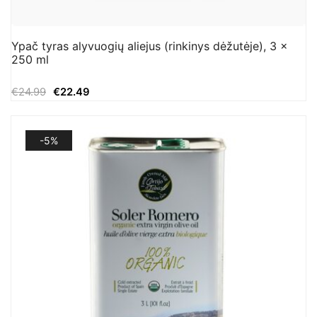
Ypač tyras alyvuogių aliejus (rinkinys dėžutėje), 3 x
250 ml
Original
Current
€
24.99
€
22.49
price
price
was:
is:
-5%
€24.99.
€22.49.