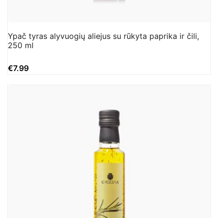
Ypač tyras alyvuogių aliejus su rūkyta paprika ir čili,
250 ml
€
7.99