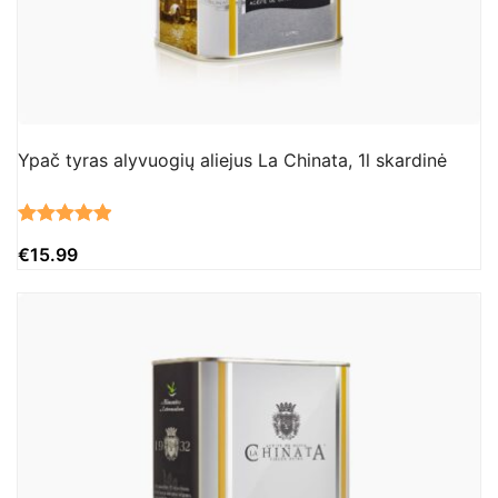
Ypač tyras alyvuogių aliejus La Chinata, 1l skardinė
Įvertinimas:
27
€
15.99
4.93
iš 5
(viso
įvertinimų:
)