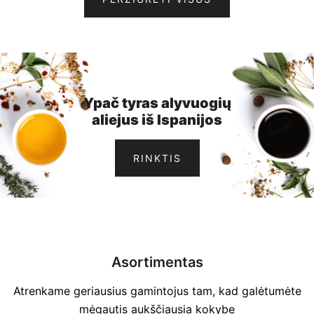
Ypač tyras alyvuogių
aliejus iš Ispanijos
RINKTIS
Asortimentas
Atrenkame geriausius gamintojus tam, kad galėtumėte
mėgautis aukščiausia kokybe