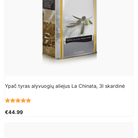
Ypač tyras alyvuogių aliejus La Chinata, 3l skardinė
Įvertinimas:
6
€
44.99
5.00
iš 5
(viso
įvertinimų:
)