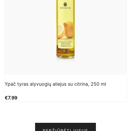
Ypač tyras alyvuogių aliejus su citrina, 250 ml
€
7.99
PERŽIŪRĖTI VISUS