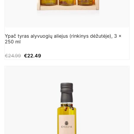
Ypač tyras alyvuogių aliejus (rinkinys dėžutėje), 3 x
250 ml
Original
Current
€
24.99
€
22.49
price
price
was:
is:
€24.99.
€22.49.