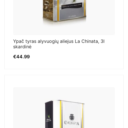
Ypač tyras alyvuogių aliejus La Chinata, 3l
skardinė
€
44.99