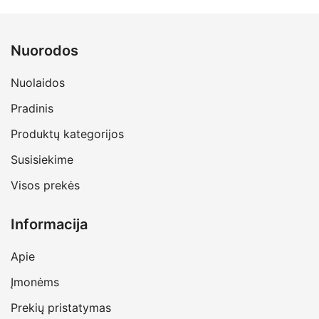
was:
is:
€8.99.
€8.09.
Nuorodos
Nuolaidos
Pradinis
Produktų kategorijos
Susisiekime
Visos prekės
Informacija
Apie
Įmonėms
Prekių pristatymas