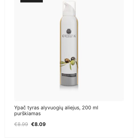
Ypač tyras alyvuogių aliejus, 200 ml
purškiamas
Original
Current
€
8.99
€
8.09
price
price