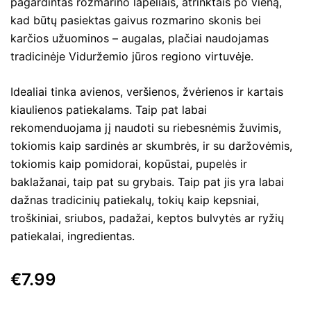
pagardintas rozmarino lapeliais, atrinktais po vieną,
kad būtų pasiektas gaivus rozmarino skonis bei
karčios užuominos – augalas, plačiai naudojamas
tradicinėje Viduržemio jūros regiono virtuvėje.
Idealiai tinka avienos, veršienos, žvėrienos ir kartais
kiaulienos patiekalams. Taip pat labai
rekomenduojama jį naudoti su riebesnėmis žuvimis,
tokiomis kaip sardinės ar skumbrės, ir su daržovėmis,
tokiomis kaip pomidorai, kopūstai, pupelės ir
baklažanai, taip pat su grybais. Taip pat jis yra labai
dažnas tradicinių patiekalų, tokių kaip kepsniai,
troškiniai, sriubos, padažai, keptos bulvytės ar ryžių
patiekalai, ingredientas.
€
7.99