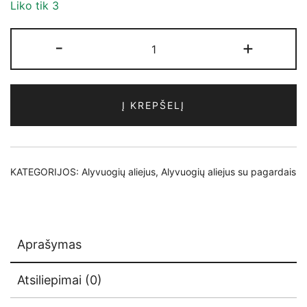
Liko tik 3
produkto
-
+
kiekis:
Ypač
tyras
Į KREPŠELĮ
alyvuogių
aliejus
su
rozmarinu,
KATEGORIJOS:
Alyvuogių aliejus
,
Alyvuogių aliejus su pagardais
250
ml
Aprašymas
Atsiliepimai (0)