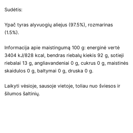
Sudėtis:
Ypač tyras alyvuogių aliejus (97.5%), rozmarinas
(1.5%).
Informacija apie maistingumą 100 g: energinė vertė
3404 kJ/828 kcal, bendras riebalų kiekis 92 g, sotieji
riebalai 13 g, angliavandeniai 0 g, cukrus 0 g, maistinės
skaidulos 0 g, baltymai 0 g, druska 0 g.
Laikyti vėsioje, sausoje vietoje, toliau nuo šviesos ir
šilumos šaltinių.