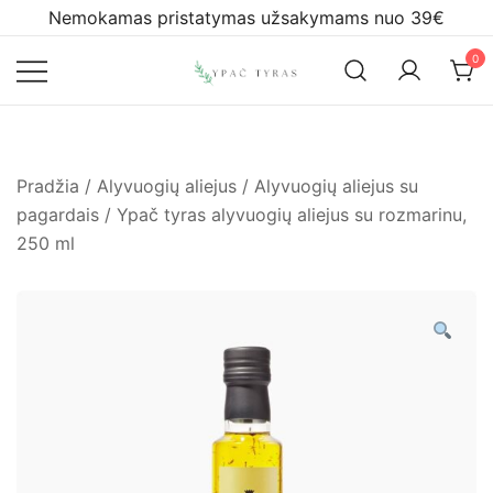
Skip
Nemokamas pristatymas užsakymams nuo 39€
to
0
content
Ypač tyras
Pradžia
/
Alyvuogių aliejus
/
Alyvuogių aliejus su
pagardais
/ Ypač tyras alyvuogių aliejus su rozmarinu,
250 ml