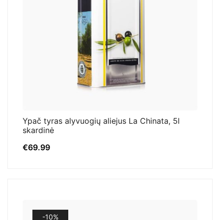
Ypač tyras alyvuogių aliejus La Chinata, 5l
skardinė
€
69.99
-10%