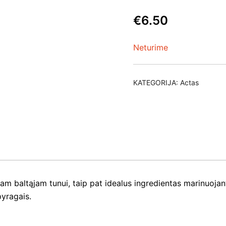
€
6.50
Neturime
KATEGORIJA:
Actas
 baltąjam tunui, taip pat idealus ingredientas marinuojant v
pyragais.