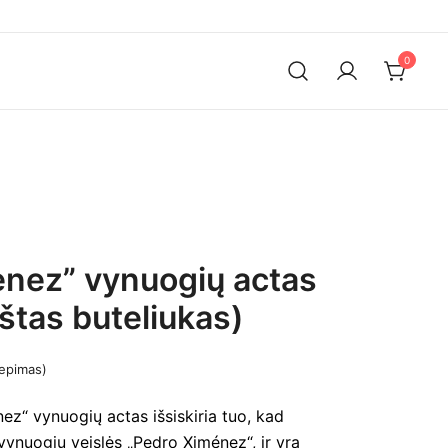
0
nez” vynuogių actas
štas buteliukas)
iepimas)
ez“ vynuogių actas išsiskiria tuo, kad
vynuogių veislės „Pedro Ximénez“, ir yra