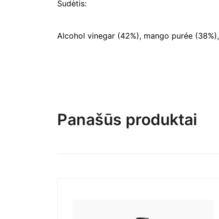
Sudėtis:
Alcohol vinegar (42%), mango purée (38%), su
Panašūs produktai