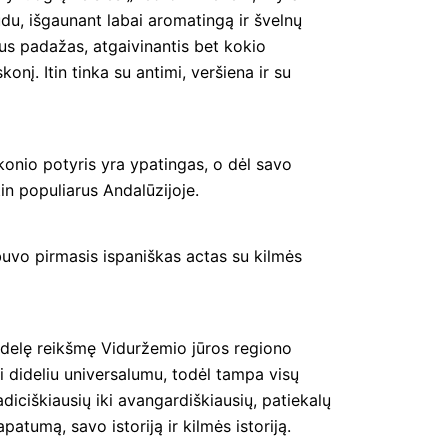
du, išgaunant labai aromatingą ir švelnų
alus padažas, atgaivinantis bet kokio
onį. Itin tinka su antimi, veršiena ir su
konio potyris yra ypatingas, o dėl savo
n populiarus Andalūzijoje.
buvo pirmasis ispaniškas actas su kilmės
didelę reikšmę Viduržemio jūros regiono
mi dideliu universalumu, todėl tampa visų
adiciškiausių iki avangardiškiausių, patiekalų
patumą, savo istoriją ir kilmės istoriją.