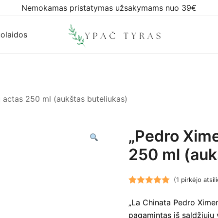
Nemokamas pristatymas užsakymams nuo 39€
olaidos
Ypač tyras
actas 250 ml (aukštas buteliukas)
„Pedro Xime
250 ml (auk
(
1
pirkėjo atsil
Įvertinimas:
1
„La Chinata Pedro Ximen
5.00
iš 5
pagamintas iš saldžiųjų 
(viso