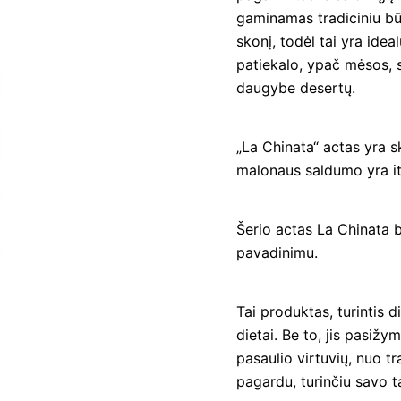
gaminamas tradiciniu bū
įvertinimų:
)
skonį, todėl tai yra ide
patiekalo, ypač mėsos, sk
daugybe desertų.
„La Chinata“ actas yra s
malonaus saldumo yra iti
Šerio actas La Chinata 
pavadinimu.
Tai produktas, turintis 
dietai. Be to, jis pasižy
pasaulio virtuvių, nuo tr
pagardu, turinčiu savo ta