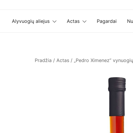
Skip
to
content
Alyvuogių aliejus
Actas
Pagardai
Nu
Pradžia
/
Actas
/ „Pedro Ximenez” vynuogių 