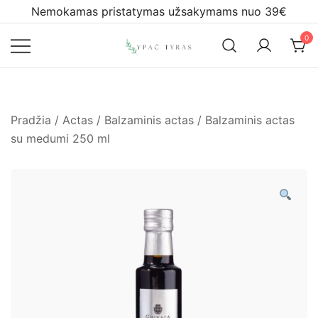
Skip
Nemokamas pristatymas užsakymams nuo 39€
to
0
content
Ypač tyras
Pradžia
/
Actas
/
Balzaminis actas
/ Balzaminis actas
su medumi 250 ml