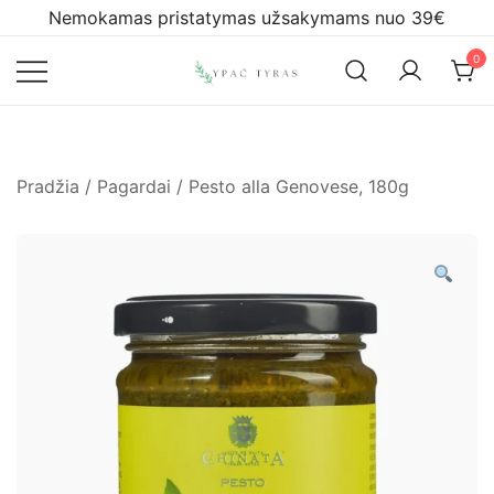
Skip
Nemokamas pristatymas užsakymams nuo 39€
to
0
content
Ypač tyras
Pradžia
/
Pagardai
/ Pesto alla Genovese, 180g