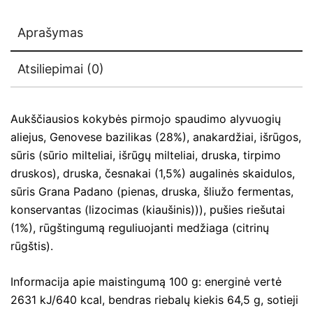
Aprašymas
Atsiliepimai (0)
Aukščiausios kokybės pirmojo spaudimo alyvuogių
aliejus, Genovese bazilikas (28%), anakardžiai, išrūgos,
sūris (sūrio milteliai, išrūgų milteliai, druska, tirpimo
druskos), druska, česnakai (1,5%) augalinės skaidulos,
sūris Grana Padano (pienas, druska, šliužo fermentas,
konservantas (lizocimas (kiaušinis))), pušies riešutai
(1%), rūgštingumą reguliuojanti medžiaga (citrinų
rūgštis).
Informacija apie maistingumą 100 g: energinė vertė
2631 kJ/640 kcal, bendras riebalų kiekis 64,5 g, sotieji