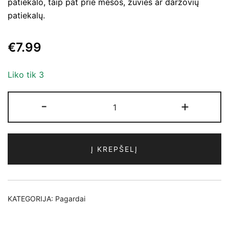
patiekalo, taip pat prie mėsos, žuvies ar daržovių
patiekalų.
€
7.99
Liko tik 3
produkto
-
+
kiekis:
Pesto
alla
Į KREPŠELĮ
Genovese,
180g
KATEGORIJA:
Pagardai